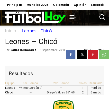
Principal
Mundial 2026
Colombia
Opinión
Selección
Inicio
Leones - Chicó
Leones – Chicó
Por
Laura Hernández
-
4 septiembre, 2018
969
0
Resultados
Equipo
1er Tiempo
2do Tiempo
Goles
Resultado
Leones
Wilmar Jordán 2'
—
1
Perdido
Chicó
—
Diego Váldes 36', 60'
2
Ganado