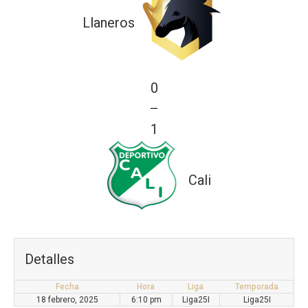
Llaneros
0
—
1
Cali
Detalles
Fecha
Hora
Liga
Temporada
18 febrero, 2025
6:10 pm
Liga25I
Liga25I