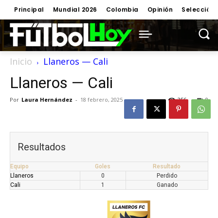
Principal
Mundial 2026
Colombia
Opinión
Selección
Inicio
Llaneros — Cali
Llaneros — Cali
Por
Laura Hernández
-
18 febrero, 2025
256
0
Resultados
Equipo
Goles
Resultado
Llaneros
0
Perdido
Cali
1
Ganado