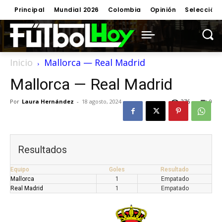
Principal
Mundial 2026
Colombia
Opinión
Selección
Inicio
Mallorca — Real Madrid
Mallorca — Real Madrid
Por
Laura Hernández
-
18 agosto, 2024
276
0
Resultados
Equipo
Goles
Resultado
Mallorca
1
Empatado
Real Madrid
1
Empatado