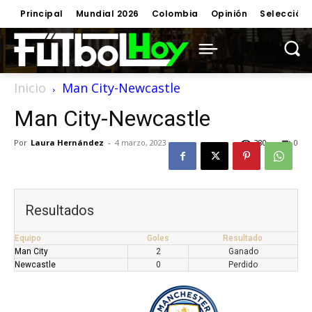
Principal
Mundial 2026
Colombia
Opinión
Selección
Inicio
Man City-Newcastle
Man City-Newcastle
Por
Laura Hernández
-
4 marzo, 2023
380
0
Resultados
Equipo
Goles
Resultado
Man City
2
Ganado
Newcastle
0
Perdido