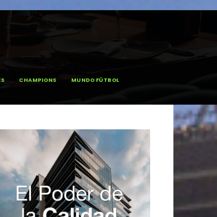
ES
CHAMPIONS
MUNDO FÚTBOL