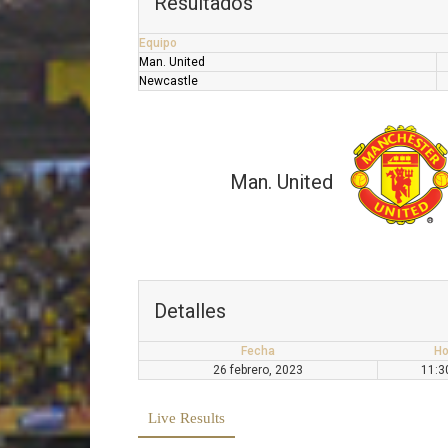
Resultados
Equipo
Man. United
Newcastle
Man. United
Detalles
Fecha
Ho
26 febrero, 2023
11:3
Live Results