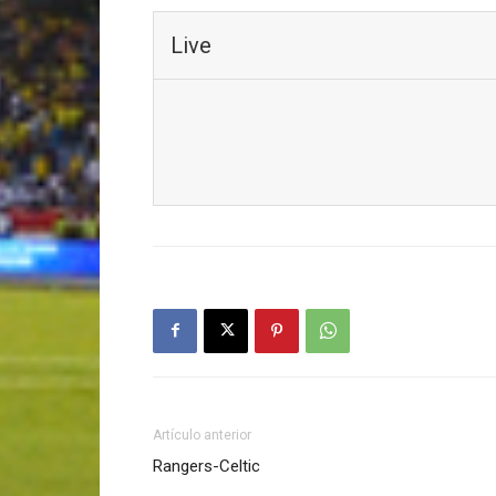
Live
Artículo anterior
Rangers-Celtic