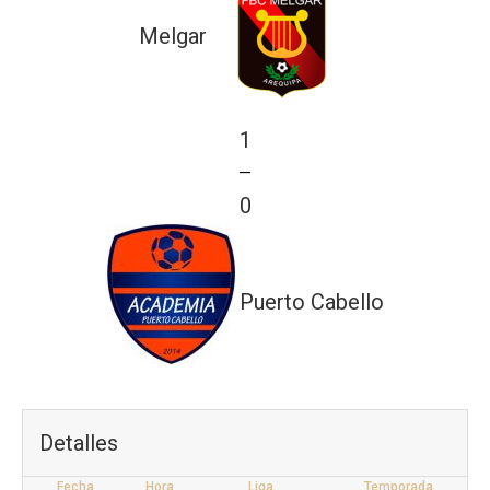
Melgar
1
—
0
Puerto Cabello
Detalles
Fecha
Hora
Liga
Temporada