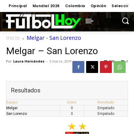
Principal
Mundial 2026
Colombia
Opinión
Selección
Inicio
Melgar - San Lorenzo
Melgar – San Lorenzo
Por
Laura Hernández
-
5 marzo, 2019
859
0
Resultados
Equipo
Goles
Resultado
Melgar
0
Empatado
San Lorenzo
0
Empatado