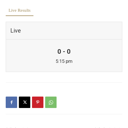
Live Results
Live
0 - 0
5:15 pm