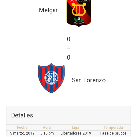
Melgar
0
—
0
San Lorenzo
Detalles
Fecha
Hora
Liga
Temporada
5 marzo, 2019
5:15 pm
Libertadores 2019
Fase de Grupos