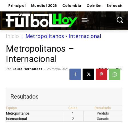
Principal
Mundial 2026
Colombia
Opinión
Selección
Inicio
Metropolitanos - Internacional
Metropolitanos –
Internacional
Por
Laura Hernández
-
25 mayo, 2023
453
0
Resultados
Equipo
Goles
Resultado
Metropolitanos
1
Perdido
Internacional
2
Ganado