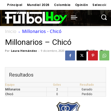
Principal
Mundial 2026
Colombia
Opinión
Selección
Inicio
Millonarios - Chicó
Millonarios – Chicó
Por
Laura Hernández
-
9 diciembre, 2020
570
0
Resultados
Equipo
Goles
Resultado
Millonarios
2
Ganado
Chicó
0
Perdido