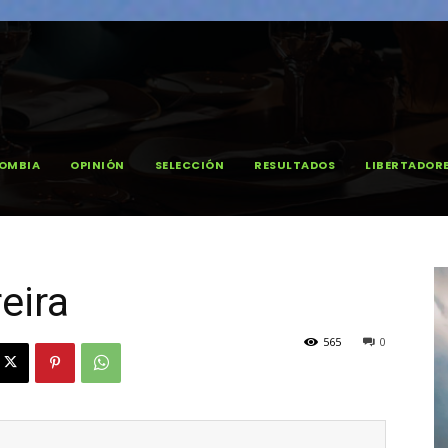
OMBIA
OPINIÓN
SELECCIÓN
RESULTADOS
LIBERTADOR
eira
565
0