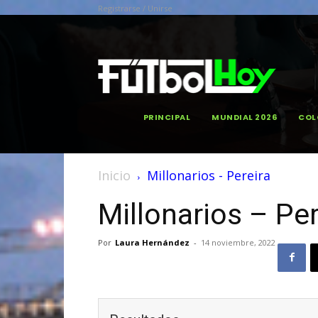
Registrarse / Unirse
PRINCIPAL
MUNDIAL 2026
COL
Inicio
Millonarios - Pereira
Millonarios – Per
Por
Laura Hernández
-
14 noviembre, 2022