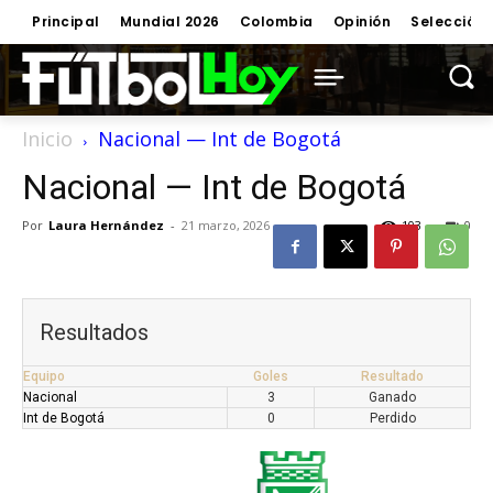
Principal
Mundial 2026
Colombia
Opinión
Selección
Inicio
Nacional — Int de Bogotá
Nacional — Int de Bogotá
Por
Laura Hernández
-
21 marzo, 2026
103
0
Resultados
Equipo
Goles
Resultado
Nacional
3
Ganado
Int de Bogotá
0
Perdido