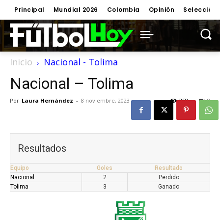
Principal
Mundial 2026
Colombia
Opinión
Selección
Inicio
Nacional - Tolima
Nacional – Tolima
Por
Laura Hernández
-
8 noviembre, 2023
358
0
Resultados
Equipo
Goles
Resultado
Nacional
2
Perdido
Tolima
3
Ganado