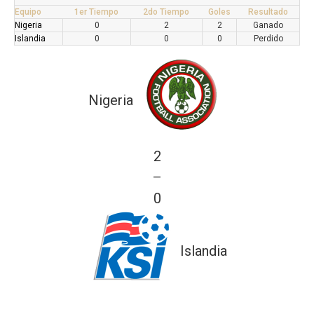
Equipo
1er Tiempo
2do Tiempo
Goles
Resultado
Nigeria
0
2
2
Ganado
Islandia
0
0
0
Perdido
Nigeria
2
—
0
Islandia