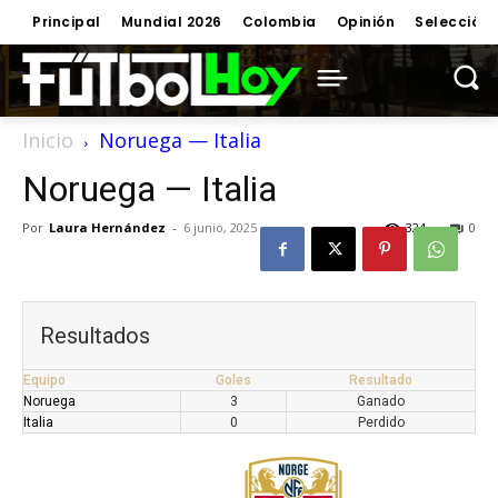
Principal
Mundial 2026
Colombia
Opinión
Selección
Inicio
Noruega — Italia
Noruega — Italia
Por
Laura Hernández
-
6 junio, 2025
324
0
Resultados
Equipo
Goles
Resultado
Noruega
3
Ganado
Italia
0
Perdido