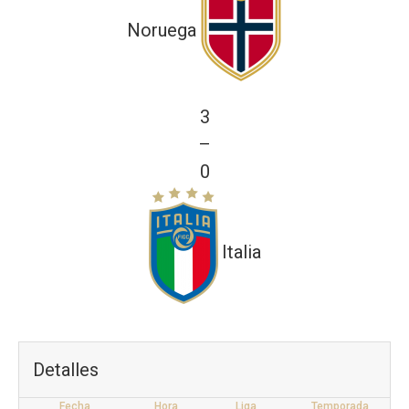
Noruega
3
—
0
Italia
Detalles
Fecha
Hora
Liga
Temporada