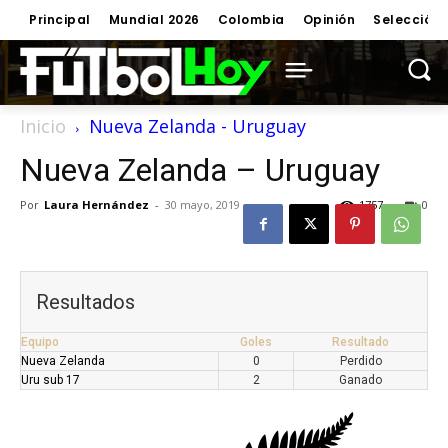
Principal
Mundial 2026
Colombia
Opinión
Selección
Inicio
Nueva Zelanda - Uruguay
Nueva Zelanda – Uruguay
Por
Laura Hernández
-
30 mayo, 2019
1757
0
Resultados
Equipo
Goles
Resultado
Nueva Zelanda
0
Perdido
Uru sub 17
2
Ganado