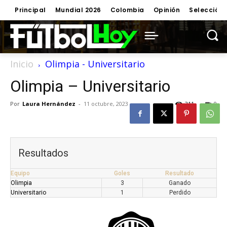
Principal
Mundial 2026
Colombia
Opinión
Selección
Inicio
Olimpia - Universitario
Olimpia – Universitario
Por
Laura Hernández
-
11 octubre, 2023
311
0
Resultados
Equipo
Goles
Resultado
Olimpia
3
Ganado
Universitario
1
Perdido