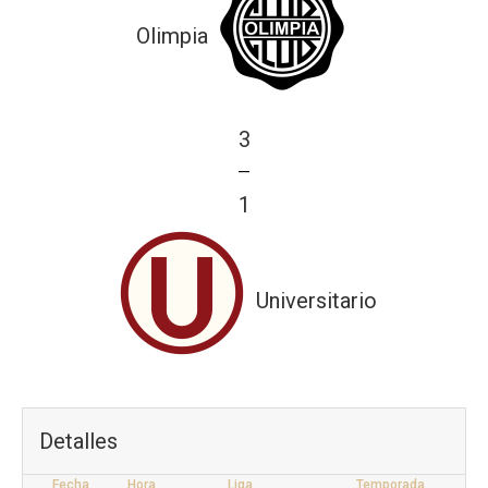
Olimpia
3
—
1
Universitario
Detalles
Fecha
Hora
Liga
Temporada