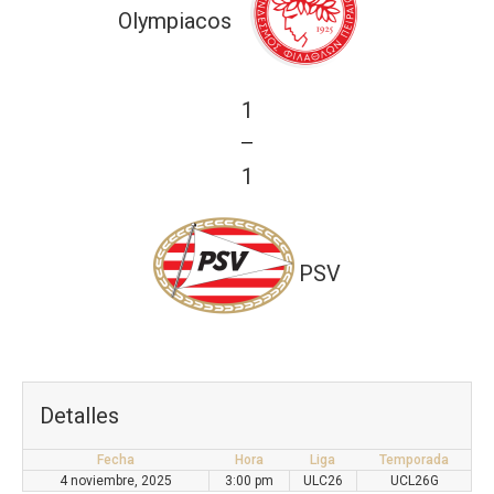
Olympiacos
1
—
1
PSV
Detalles
Fecha
Hora
Liga
Temporada
4 noviembre, 2025
3:00 pm
ULC26
UCL26G