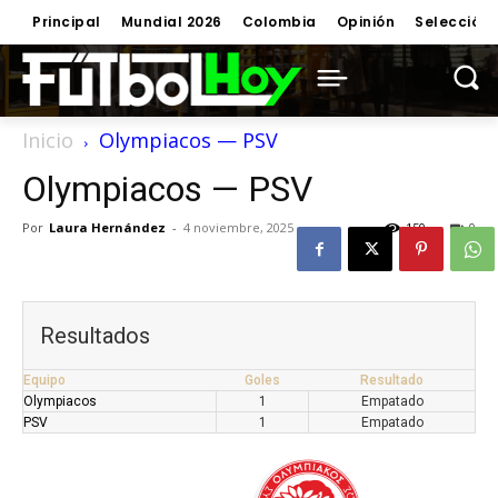
Principal
Mundial 2026
Colombia
Opinión
Selección
Inicio
Olympiacos — PSV
Olympiacos — PSV
Por
Laura Hernández
-
4 noviembre, 2025
150
0
Resultados
Equipo
Goles
Resultado
Olympiacos
1
Empatado
PSV
1
Empatado