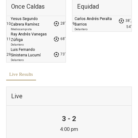
Once Caldas
Equidad
Yesus Segundo
Carlos Andrés Peralta
38',
28'
10
9
Cabrera Ramírez
Barrios
54'
Mediocampista
Delantero
Ray Andrés Vanegas
68'
11
Zúñiga
Delantero
Luis Fernando
73'
29
Sinisterra Lucumí
Delantero
Live Results
Live
3 - 2
4:00 pm