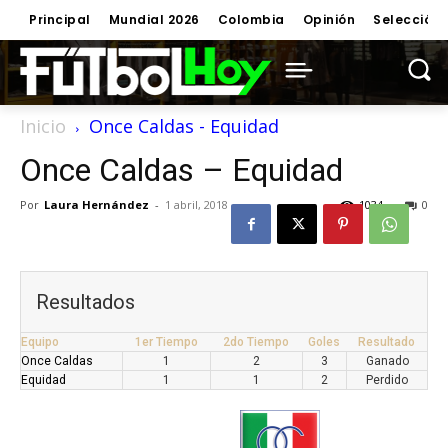
Principal
Mundial 2026
Colombia
Opinión
Selección
Inicio
Once Caldas - Equidad
Once Caldas – Equidad
Por
Laura Hernández
-
1 abril, 2018
1034
0
Resultados
Equipo
1er Tiempo
2do Tiempo
Goles
Resultado
Once Caldas
1
2
3
Ganado
Equidad
1
1
2
Perdido