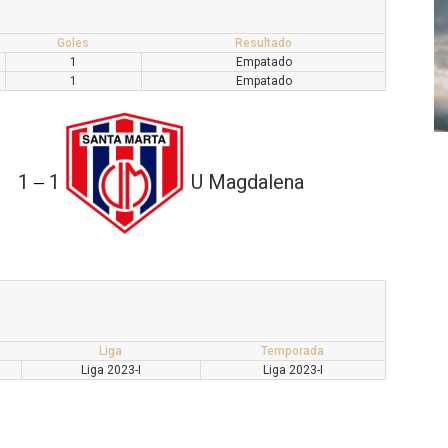
Goles
Resultado
1
Empatado
1
Empatado
1
1
U Magdalena
—
Liga
Temporada
Liga 2023-I
Liga 2023-I