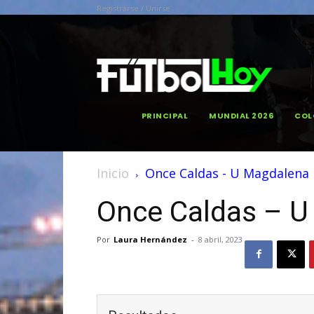
Registrarse / Unirse
PRINCIPAL
MUNDIAL 2026
COL
Inicio
Once Caldas - U Magdalena
Once Caldas – U
Por
Laura Hernández
-
8 abril, 2023