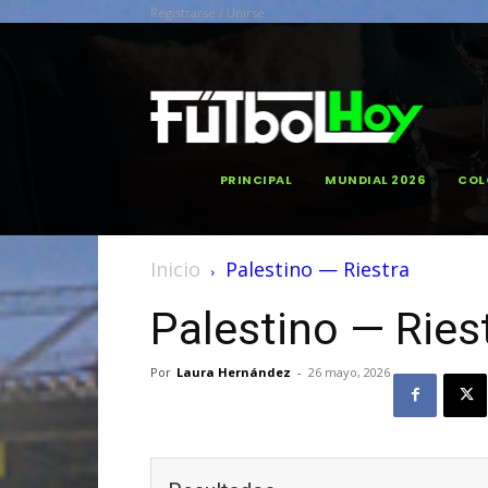
Registrarse / Unirse
PRINCIPAL
MUNDIAL 2026
COL
Inicio
Palestino — Riestra
Palestino — Ries
Por
Laura Hernández
-
26 mayo, 2026