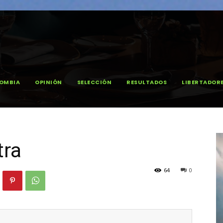
OMBIA
OPINIÓN
SELECCIÓN
RESULTADOS
LIBERTADOR
tra
64
0