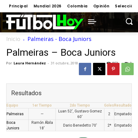
Principal
Mundial 2026
Colombia
Opinión
Selección
Inicio
Palmeiras - Boca Juniors
Palmeiras – Boca Juniors
Por
Laura Hernández
-
31 octubre, 2018
852
0
Resultados
Equipo
1er Tiempo
2do Tiempo
Goles
Resultado
Luan 52', Gustavo Gomez
Palmeiras
—
2
Empatado
60'
Boca
Ramón Ábila
Dario Benedetto 70'
2*
Empatado
Juniors
18'