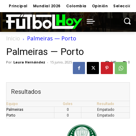
Principal
Mundial 2026
Colombia
Opinión
Selección
Inicio
Palmeiras — Porto
Palmeiras — Porto
Por
Laura Hernández
-
15 junio, 2025
249
0
Resultados
Equipo
Goles
Resultado
Palmeiras
0
Empatado
Porto
0
Empatado