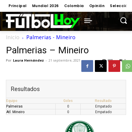
Principal
Mundial 2026
Colombia
Opinión
Selección
Inicio
Palmerias - Mineiro
Palmerias – Mineiro
Por
Laura Hernández
-
21 septiembre, 2021
698
0
Resultados
Equipo
Goles
Resultado
Palmeiras
0
Empatado
Atl. Mineiro
0
Empatado