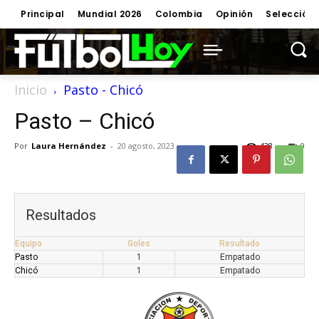
Principal
Mundial 2026
Colombia
Opinión
Selección
Inicio
Pasto - Chicó
Pasto – Chicó
Por
Laura Hernández
-
20 agosto, 2023
438
0
Resultados
Equipo
Goles
Resultado
Pasto
1
Empatado
Chicó
1
Empatado