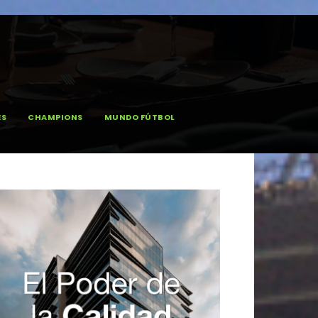
ES
CHAMPIONS
MUNDO FÚTBOL