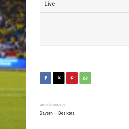
Live
Artículo anterior
Bayern — Besiktas