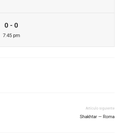
0 - 0
7:45 pm
Artículo siguiente
Shakhtar — Roma