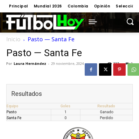
Principal
Mundial 2026
Colombia
Opinión
Selección
Inicio
Pasto — Santa Fe
Pasto — Santa Fe
Por
Laura Hernández
-
29 noviembre, 2024
327
0
Resultados
Equipo
Goles
Resultado
Pasto
1
Ganado
Santa Fe
0
Perdido