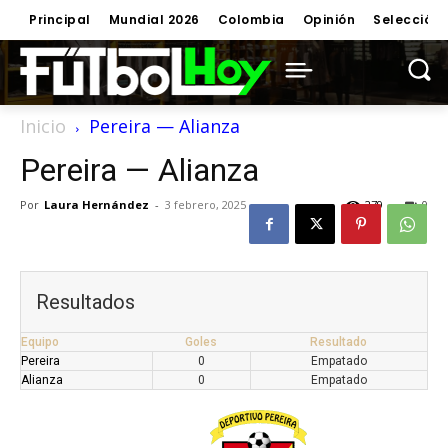
Principal
Mundial 2026
Colombia
Opinión
Selección
Inicio
Pereira — Alianza
Pereira — Alianza
Por
Laura Hernández
-
3 febrero, 2025
279
0
Resultados
Equipo
Goles
Resultado
Pereira
0
Empatado
Alianza
0
Empatado