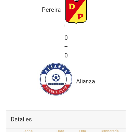
Pereira
0
—
0
Alianza
Detalles
Fecha
Hora
Liga
Temporada