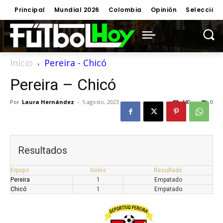
Principal
Mundial 2026
Colombia
Opinión
Selección
Inicio
Pereira - Chicó
Pereira – Chicó
Por
Laura Hernández
-
5 agosto, 2023
440
0
Resultados
Equipo
Goles
Resultado
Pereira
1
Empatado
Chicó
1
Empatado