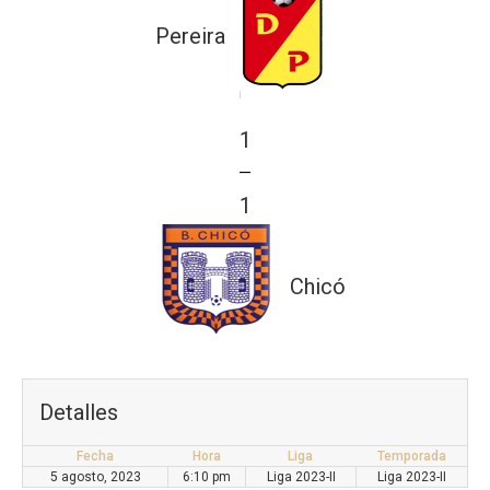
Pereira
1
—
1
Chicó
Detalles
Fecha
Hora
Liga
Temporada
5 agosto, 2023
6:10 pm
Liga 2023-II
Liga 2023-II