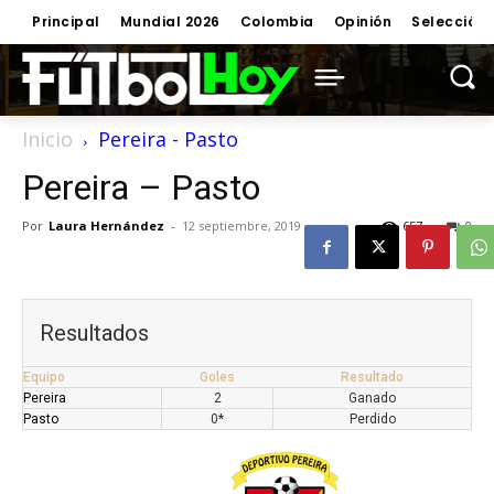
Principal
Mundial 2026
Colombia
Opinión
Selección
Inicio
Pereira - Pasto
Pereira – Pasto
Por
Laura Hernández
-
12 septiembre, 2019
657
0
Resultados
Equipo
Goles
Resultado
Pereira
2
Ganado
Pasto
0*
Perdido