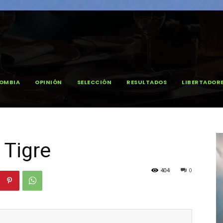
OMBIA
OPINIÓN
SELECCIÓN
RESULTADOS
LIBERTADOR
 Tigre
404
0