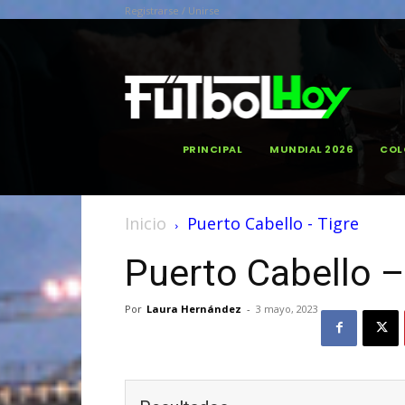
Registrarse / Unirse
PRINCIPAL
MUNDIAL 2026
COL
Inicio
Puerto Cabello - Tigre
Puerto Cabello –
Por
Laura Hernández
-
3 mayo, 2023