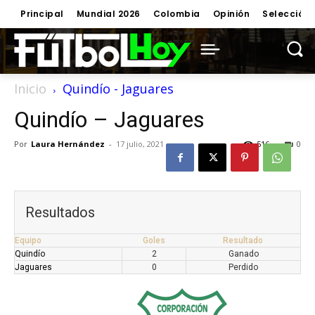
Principal
Mundial 2026
Colombia
Opinión
Selección
Inicio
Quindío - Jaguares
Quindío – Jaguares
Por
Laura Hernández
-
17 julio, 2021
516
0
Resultados
Equipo
Goles
Resultado
Quindío
2
Ganado
Jaguares
0
Perdido