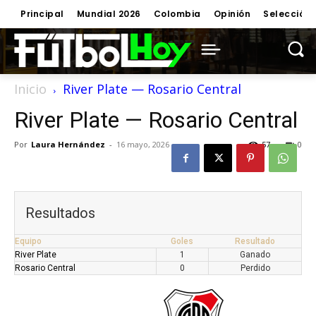
Principal
Mundial 2026
Colombia
Opinión
Selección
Inicio
River Plate — Rosario Central
River Plate — Rosario Central
Por
Laura Hernández
-
16 mayo, 2026
57
0
Resultados
Equipo
Goles
Resultado
River Plate
1
Ganado
Rosario Central
0
Perdido