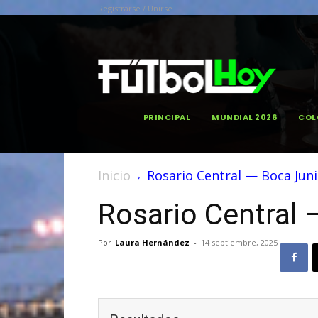
Registrarse / Unirse
PRINCIPAL
MUNDIAL 2026
COL
Inicio
Rosario Central — Boca Jun
Rosario Central 
Por
Laura Hernández
-
14 septiembre, 2025