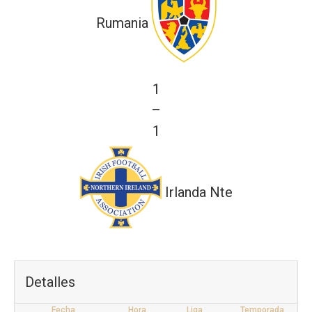
Rumania
1
—
1
Irlanda Nte
Detalles
Fecha
Hora
Liga
Temporada