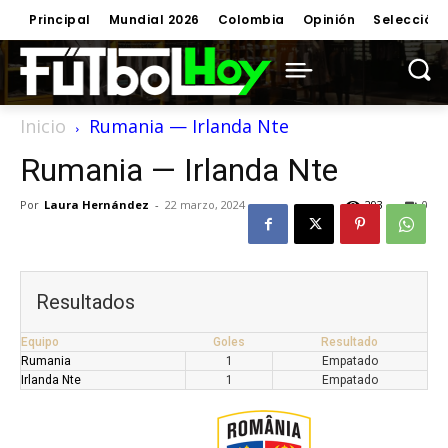
Principal
Mundial 2026
Colombia
Opinión
Selección
Inicio
Rumania — Irlanda Nte
Rumania — Irlanda Nte
Por
Laura Hernández
-
22 marzo, 2024
293
0
Resultados
Equipo
Goles
Resultado
Rumania
1
Empatado
Irlanda Nte
1
Empatado