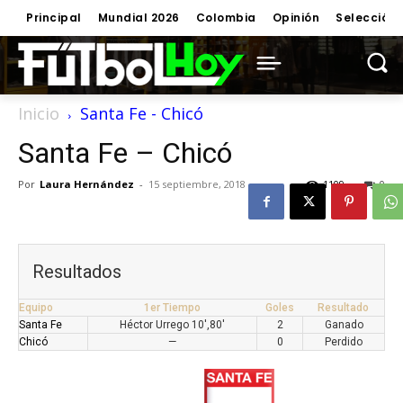
Principal
Mundial 2026
Colombia
Opinión
Selección
Inicio
Santa Fe - Chicó
Santa Fe – Chicó
Por
Laura Hernández
-
15 septiembre, 2018
1109
0
Resultados
Equipo
1er Tiempo
Goles
Resultado
Santa Fe
Héctor Urrego 10',80'
2
Ganado
Chicó
—
0
Perdido