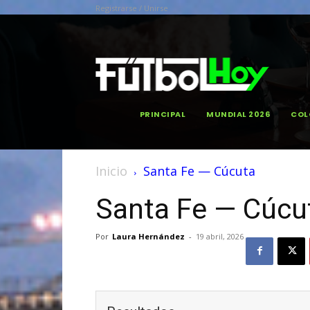
Registrarse / Unirse
PRINCIPAL
MUNDIAL 2026
COL
Inicio
Santa Fe — Cúcuta
Santa Fe — Cúcu
Por
Laura Hernández
-
19 abril, 2026