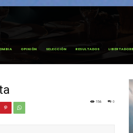
OMBIA
OPINIÓN
SELECCIÓN
RESULTADOS
LIBERTADOR
ta
156
0