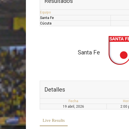
Resultados
Equipo
Santa Fe
Cúcuta
Santa Fe
Detalles
Fecha
Hor
19 abril, 2026
2:00
Live Results