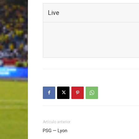
Live
Artículo anterior
PSG — Lyon