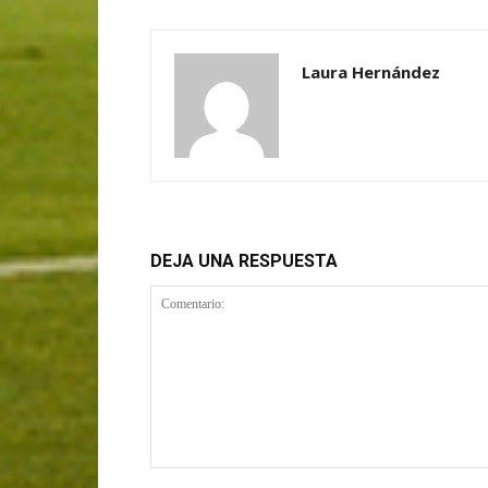
Laura Hernández
DEJA UNA RESPUESTA