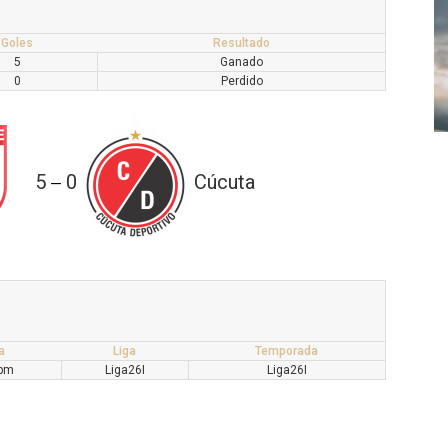
Goles
Resultado
5
Ganado
0
Perdido
5
0
Cúcuta
—
a
Liga
Temporada
 pm
Liga26I
Liga26I