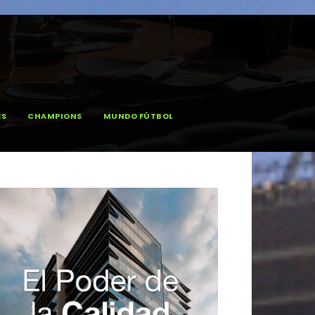
ES
CHAMPIONS
MUNDO FÚTBOL