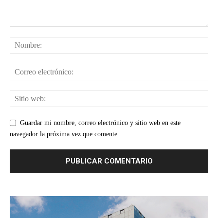
Guardar mi nombre, correo electrónico y sitio web en este
navegador la próxima vez que comente.