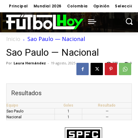
Principal
Mundial 2026
Colombia
Opinión
Selección
Inicio
Sao Paulo — Nacional
Sao Paulo — Nacional
Por
Laura Hernández
-
19 agosto, 2025
220
0
Resultados
Equipo
Goles
Resultado
Sao Paulo
1
—
Nacional
1
—