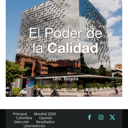
Principal
Mundial 2026
Colombia
Opinión
Selección
Resultados
Libertadores