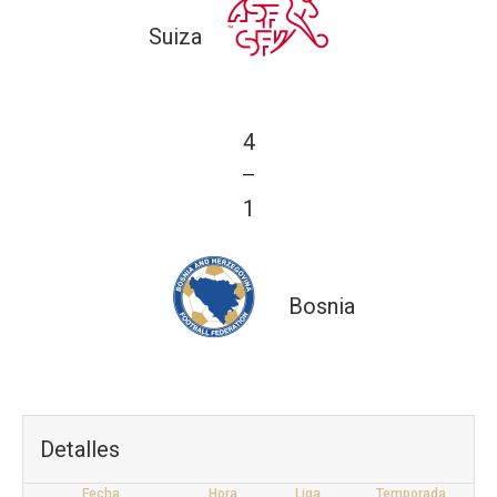
Suiza
4
—
1
Bosnia
Detalles
Fecha
Hora
Liga
Temporada