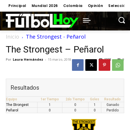
Principal
Mundial 2026
Colombia
Opinión
Selección
Inicio
The Strongest - Peñarol
The Strongest – Peñarol
Por
Laura Hernández
-
15 marzo, 2018
1008
0
Resultados
Equipo
1er Tiempo
2do Tiempo
Goles
Resultado
The Strongest
1
0
1
Ganado
Peñarol
0
0
0
Perdido