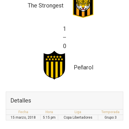
The Strongest
1
—
0
Peñarol
Detalles
Fecha
Hora
Liga
Temporada
15 marzo, 2018
5:15 pm
Copa Libertadores
Grupo 3