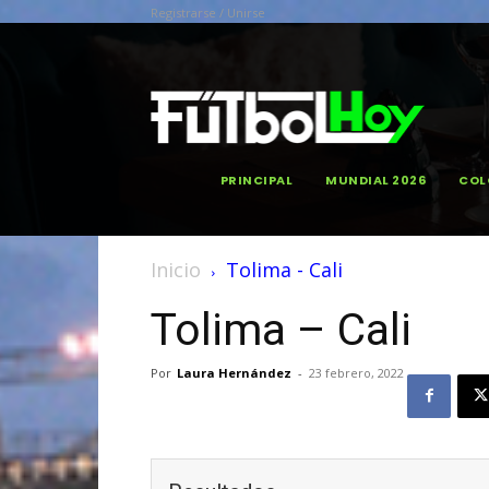
Registrarse / Unirse
PRINCIPAL
MUNDIAL 2026
COL
Inicio
Tolima - Cali
Tolima – Cali
Por
Laura Hernández
-
23 febrero, 2022