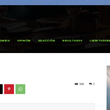
OMBIA
OPINIÓN
SELECCIÓN
RESULTADOS
LIBERTADOR
556
0