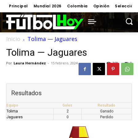
Principal
Mundial 2026
Colombia
Opinión
Selección
Inicio
Tolima — Jaguares
Tolima — Jaguares
Por
Laura Hernández
-
15 febrero, 2024
360
0
Resultados
Equipo
Goles
Resultado
Tolima
2
Ganado
Jaguares
0
Perdido