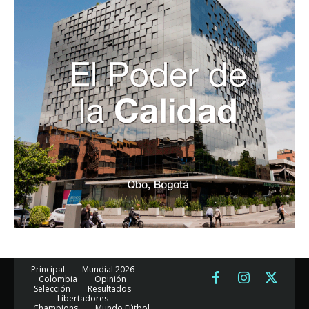
Principal
Mundial 2026
Colombia
Opinión
Selección
Resultados
Libertadores
Champions
Mundo Fútbol