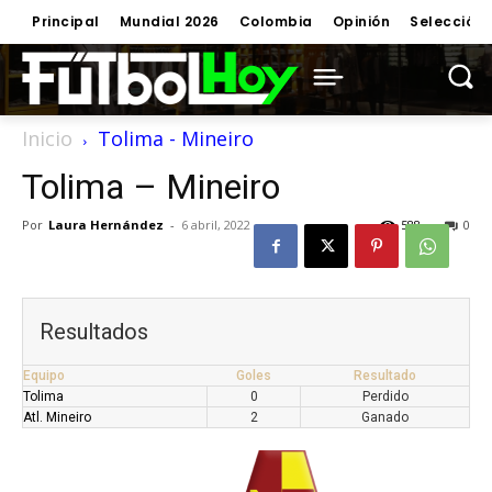
Principal
Mundial 2026
Colombia
Opinión
Selección
Inicio
Tolima - Mineiro
Tolima – Mineiro
Por
Laura Hernández
-
6 abril, 2022
588
0
Resultados
Equipo
Goles
Resultado
Tolima
0
Perdido
Atl. Mineiro
2
Ganado