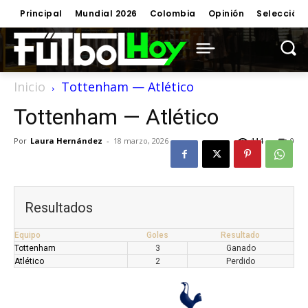
Principal
Mundial 2026
Colombia
Opinión
Selección
Inicio
Tottenham — Atlético
Tottenham — Atlético
Por
Laura Hernández
-
18 marzo, 2026
114
0
Resultados
Equipo
Goles
Resultado
Tottenham
3
Ganado
Atlético
2
Perdido