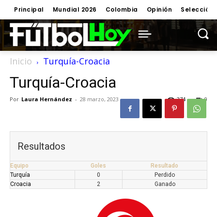
Principal
Mundial 2026
Colombia
Opinión
Selección
Inicio
Turquía-Croacia
Turquía-Croacia
Por
Laura Hernández
-
28 marzo, 2023
374
0
Resultados
Equipo
Goles
Resultado
Turquía
0
Perdido
Croacia
2
Ganado