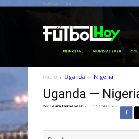
Registrarse / Unirse
PRINCIPAL
MUNDIAL 2026
COL
Inicio
Uganda — Nigeria
Uganda — Nigeri
Por
Laura Hernández
-
30 diciembre, 2025