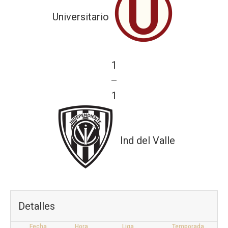
Universitario
1
—
1
Ind del Valle
Detalles
Fecha
Hora
Liga
Temporada