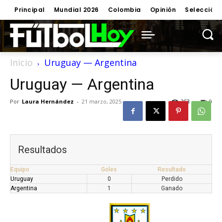
Principal
Mundial 2026
Colombia
Opinión
Selección
Inicio
Uruguay — Argentina
Uruguay — Argentina
Por
Laura Hernández
-
21 marzo, 2025
253
0
Resultados
Equipo
Goles
Resultado
Uruguay
0
Perdido
Argentina
1
Ganado