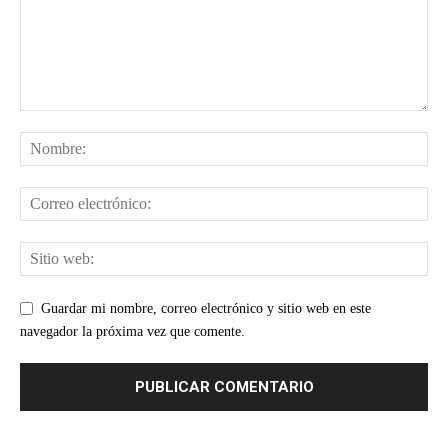
Guardar mi nombre, correo electrónico y sitio web en este
navegador la próxima vez que comente.