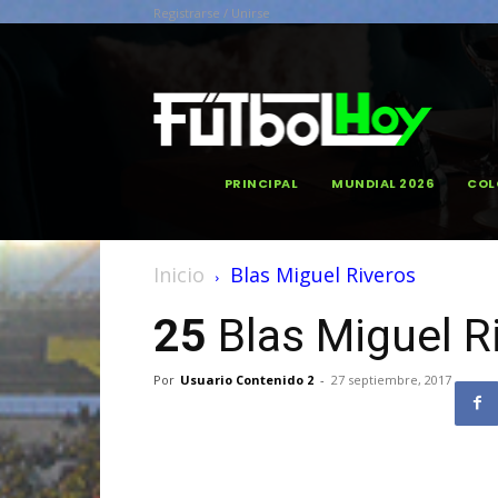
Registrarse / Unirse
PRINCIPAL
MUNDIAL 2026
COL
Inicio
Blas Miguel Riveros
25
Blas Miguel R
Por
Usuario Contenido 2
-
27 septiembre, 2017